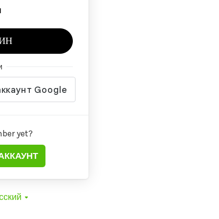
я
ИН
и
ber yet?
АККАУНТ
сский